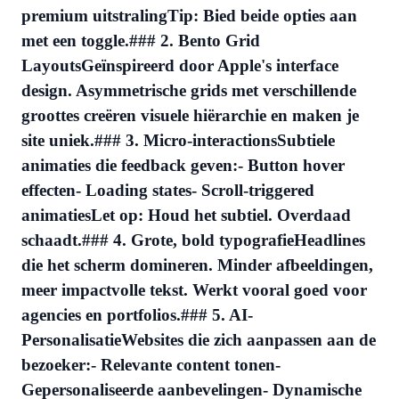
premium uitstraling
Tip:
Bied beide opties aan
met een toggle.### 2. Bento Grid
LayoutsGeïnspireerd door Apple's interface
design. Asymmetrische grids met verschillende
groottes creëren visuele hiërarchie en maken je
site uniek.### 3. Micro-interactionsSubtiele
animaties die feedback geven:- Button hover
effecten- Loading states- Scroll-triggered
animaties
Let op:
Houd het subtiel. Overdaad
schaadt.### 4. Grote, bold typografieHeadlines
die het scherm domineren. Minder afbeeldingen,
meer impactvolle tekst. Werkt vooral goed voor
agencies en portfolios.### 5. AI-
PersonalisatieWebsites die zich aanpassen aan de
bezoeker:- Relevante content tonen-
Gepersonaliseerde aanbevelingen- Dynamische